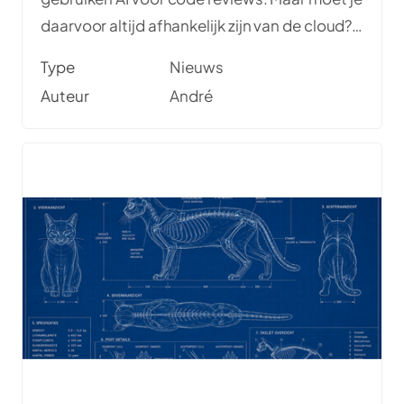
daarvoor altijd afhankelijk zijn van de cloud?
Tijdens een interne Newspark AI-hackathon
Type
Nieuws
bouwden André, Bas en Hidde een lokale AI
Auteur
André
code reviewer met Ollama en het Qwen2.5-
Coder model. Een onverwachte wifi-storing
bewees direct de kracht van lokaal
draaiende LLM's. In deze blog van André lees
je hoe de tool is opgebouwd, welke inzichten
de hackathon opleverde en waarom lokaal
werken verrassend veel voordelen heeft.