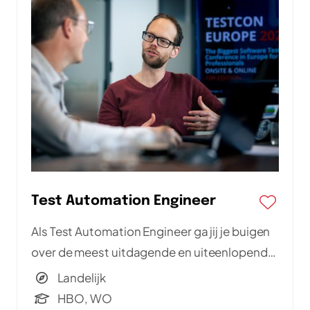
Test Automation Engineer
Als Test Automation Engineer ga jij je buigen
over de meest uitdagende en uiteenlopende
vraagstukken en wordt je onderdeel van een
Landelijk
team van experts.
HBO, WO