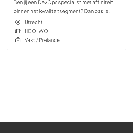
Ben jij een DevOps specialist met affiniteit
binnen het kwaliteitsegment? Dan pas je
uitstekend bij Newspark!
Utrecht
HBO, WO
Vast / Prelance