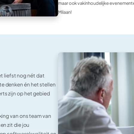
maar ook vakinhoudelijke evenementen 
Milaan!
 liefst nog nét dat
te denken én het stellen
rts zijn op het gebied
erking van ons team van
en zit die jou
l op softwarekwaliteit en