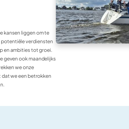
de kansen liggen om te
potentiële verdiensten
p en ambities tot groei.
 we geven ook maandelijks
trekken we onze
gt dat we een betrokken
an.