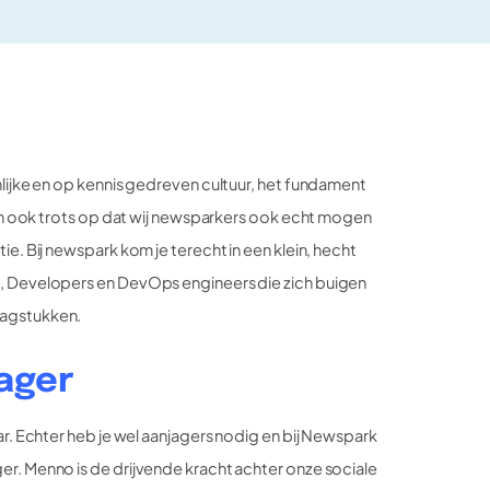
nlijke en op kennis gedreven cultuur, het fundament
dan ook trots op dat wij newsparkers ook echt mogen
ie. Bij newspark kom je terecht in een klein, hecht
, Developers en DevOps engineers die zich buigen
aagstukken.
ager
ar. Echter heb je wel aanjagers nodig en bij Newspark
r. Menno is de drijvende kracht achter onze sociale