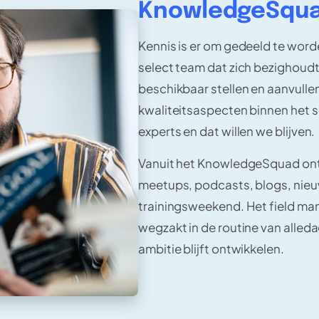
KnowledgeSqu
Kennis is er om gedeeld te wo
select team dat zich bezighoudt
beschikbaar stellen en aanvulle
kwaliteitsaspecten binnen het s
experts en dat willen we blijven.
Vanuit het KnowledgeSquad ontw
meetups, podcasts, blogs, nieu
trainingsweekend. Het field man
wegzakt in de routine van alleda
ambitie blijft ontwikkelen.