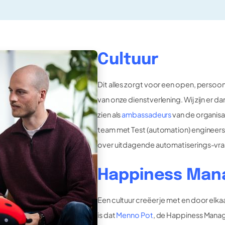
Cultuur
Dit alles zorgt voor een open, persoo
van onze dienstverlening. Wij zijn er 
zien als
ambassadeurs
van de organisat
team met Test (automation) engineers
over uitdagende automatiserings-vr
Happiness Man
Een cultuur creëer je met en door elka
is dat
Menno Pot
, de Happiness Manage