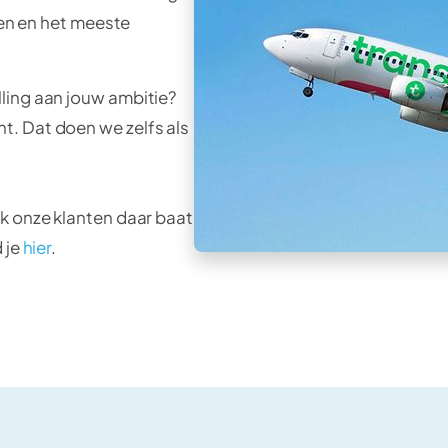
len en het meeste
ling aan jouw ambitie?
t. Dat doen we zelfs als
k onze klanten daar baat
 je
hier
.