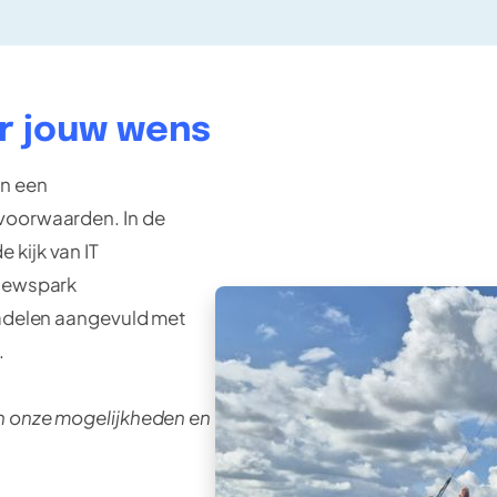
r jouw wens
an een
 voorwaarden. In de
 kijk van IT
 Newspark
nadelen aangevuld met
.
in onze mogelijkheden en