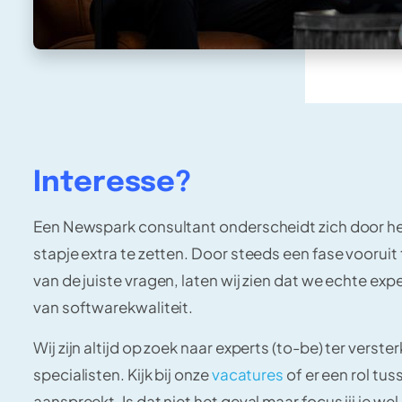
Interesse?
Een Newspark consultant onderscheidt zich door het
stapje extra te zetten. Door steeds een fase vooruit 
van de juiste vragen, laten wij zien dat we echte expe
van softwarekwaliteit.
Wij zijn altijd op zoek naar experts (to-be) ter verst
specialisten. Kijk bij onze
vacatures
of er een rol tuss
aanspreekt. Is dat niet het geval maar focus jij je we