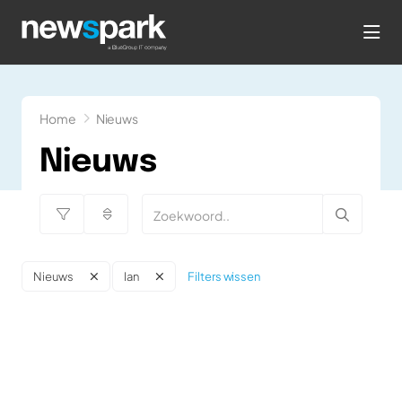
hea
Home
Nieuws
Nieuws
Filters wissen
Nieuws
Ian