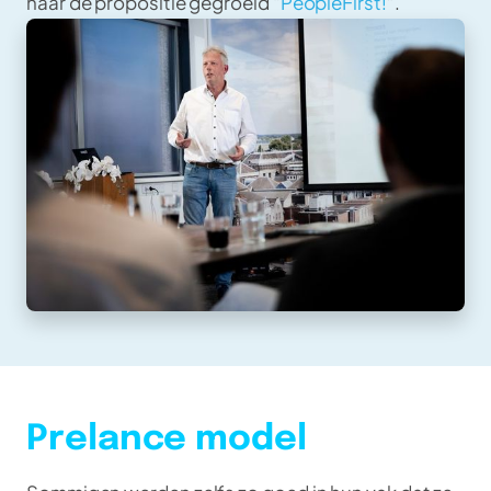
naar de propositie gegroeid “
PeopleFirst!
”.
Prelance model