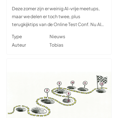
Deze zomer zijn er weinig AI-vrije meetups,
maar we delen er toch twee, plus
terugkijktips van de Online Test Conf. Nu AI-
gebruik toeneemt, verschuift de focus naar
Type
Nieuws
kwaliteitsborging. Een belangrijke kans voor
Auteur
Tobias
testers, daarom diverse artikelen en video's
in deze nieuwsbrief.