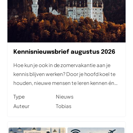
Kennisnieuwsbrief augustus 2026
Hoe kun je ook in de zomervakantie aan je
kennis blijven werken? Door je hoofd koel te
houden, nieuwe mensen te leren kennen én
de kennis uit deze nieuwsbrief tot je te
Type
Nieuws
nemen. Met meetups en goede artikelen. En
Auteur
Tobias
er zijn de komende tijd twee gratis online
conferenties: Testμ Conference en EuroSTAR
Global Series.