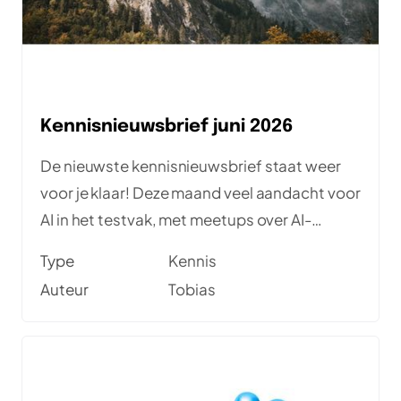
Kennisnieuwsbrief juni 2026
De nieuwste kennisnieuwsbrief staat weer
voor je klaar! Deze maand veel aandacht voor
AI in het testvak, met meetups over AI-
gedreven testen en requirements
Type
Kennis
engineering. Daarnaast vind je een
Auteur
Tobias
interessant artikel voor (aspirant) SDETs en
een toegankelijke serie over
testmanagement en voorspelbare
softwarekwaliteit. Veel leesplezier!