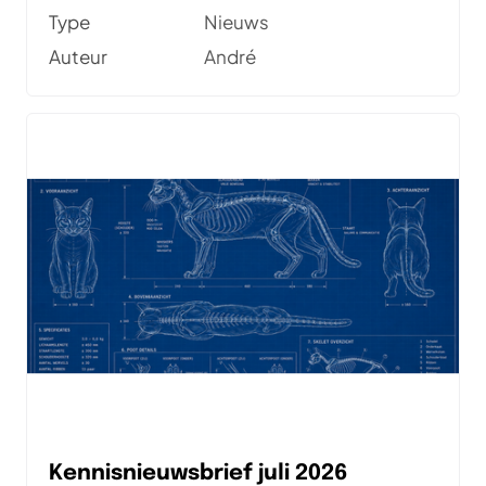
Tijdens een interne Newspark AI-hackathon
Type
Nieuws
bouwden André, Bas en Hidde een lokale AI
Auteur
André
code reviewer met Ollama en het Qwen2.5-
Coder model. Een onverwachte wifi-storing
bewees direct de kracht van lokaal
draaiende LLM's. In deze blog van André lees
je hoe de tool is opgebouwd, welke inzichten
de hackathon opleverde en waarom lokaal
werken verrassend veel voordelen heeft.
Kennisnieuwsbrief juli 2026