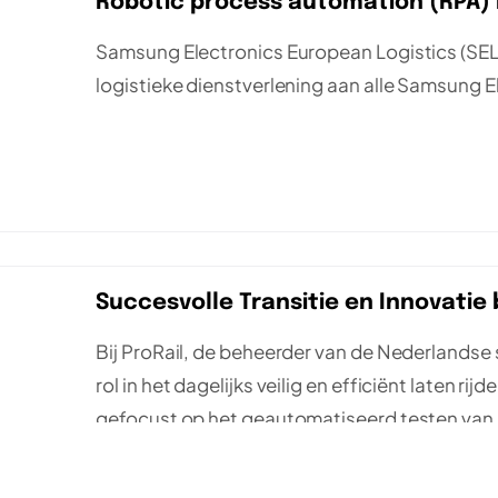
Robotic process automation (RPA) 
Samsung Electronics European Logistics (SELS)
logistieke dienstverlening aan alle Samsung E
Succesvolle Transitie en Innovatie b
Bij ProRail, de beheerder van de Nederlandse 
rol in het dagelijks veilig en efficiënt laten ri
gefocust op het geautomatiseerd testen van