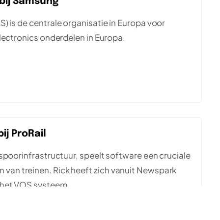
bij Samsung
 is de centrale organisatie in Europa voor
lectronics onderdelen in Europa.
ij ProRail
spoorinfrastructuur, speelt software een cruciale
jden van treinen. Rick heeft zich vanuit Newspark
 het VOS systeem.