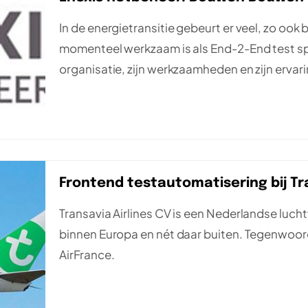
In de energietransitie gebeurt er veel, zo ook
momenteel werkzaam is als End-2-End test sp
organisatie, zijn werkzaamheden en zijn ervar
Frontend testautomatisering bij Tr
Transavia Airlines CV is een Nederlandse luc
binnen Europa en nét daar buiten. Tegenwoord
AirFrance.