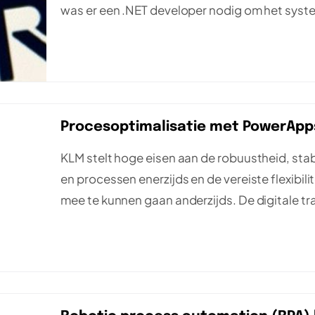
was er een .NET developer nodig om het sys
Procesoptimalisatie met PowerApps
KLM stelt hoge eisen aan de robuustheid, stabi
en processen enerzijds en de vereiste flexib
mee te kunnen gaan anderzijds. De digitale tr