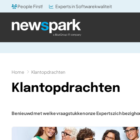
People First!
Experts in Softwarekwaliteit
Home
Klantopdrachten
Klantopdrachten
Benieuwd met welke vraagstukken onze Experts zich bezigho