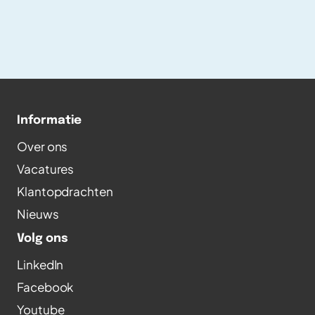
laten rijden van treinen. Rick heeft zich vanuit
Newspark gefocust op het geautomatiseerd
testen van het VOS systeem.
Informatie
Over ons
Vacatures
Klantopdrachten
Nieuws
Volg ons
LinkedIn
Facebook
Youtube