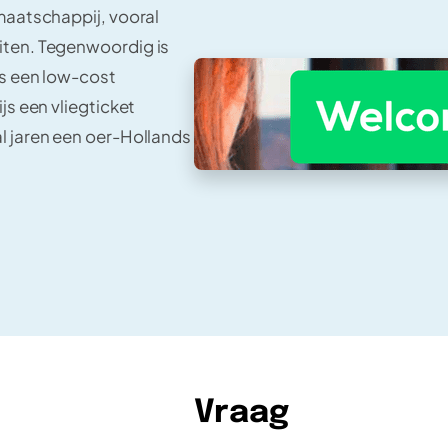
maatschappij, vooral
iten. Tegenwoordig is
is een low-cost
js een vliegticket
l jaren een oer-Hollands
Vraag