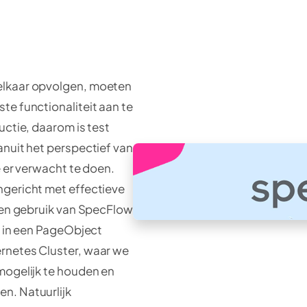
elkaar opvolgen, moeten
te functionaliteit aan te
uctie, daarom is test
anuit het perspectief van
e er verwacht te doen.
ngericht met effectieve
aken gebruik van SpecFlow
t in een PageObject
rnetes Cluster, waar we
mogelijk te houden en
n. Natuurlijk