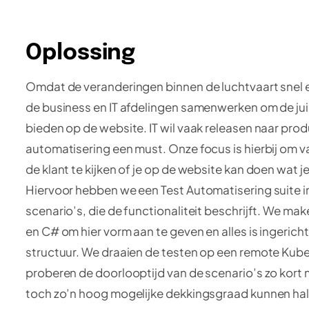
Oplossing
Omdat de veranderingen binnen de luchtvaart snel 
de business en IT afdelingen samenwerken om de juis
bieden op de website. IT wil vaak releasen naar prod
automatisering een must. Onze focus is hierbij om v
de klant te kijken of je op de website kan doen wat j
Hiervoor hebben we een Test Automatisering suite i
scenario’s, die de functionaliteit beschrijft. We m
en C# om hier vorm aan te geven en alles is ingerich
structuur. We draaien de testen op een remote Kube
proberen de doorlooptijd van de scenario’s zo kort 
toch zo’n hoog mogelijke dekkingsgraad kunnen hale