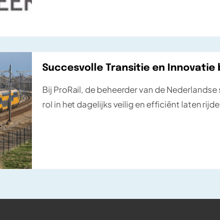
Succesvolle Transitie en Innovatie b
Bij ProRail, de beheerder van de Nederlandse 
rol in het dagelijks veilig en efficiënt laten ri
gefocust op het geautomatiseerd testen van