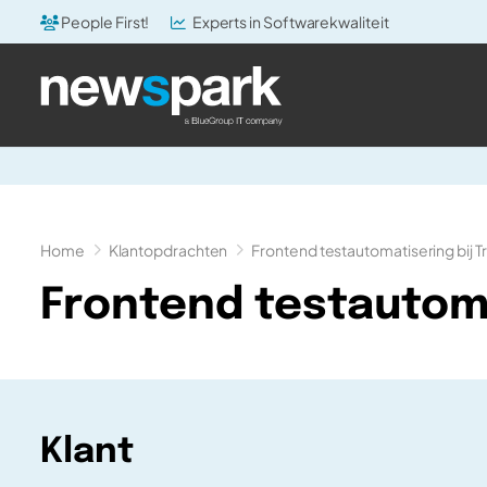
People First!
Experts in Softwarekwaliteit
Home
Klantopdrachten
Frontend testautomatisering bij T
Frontend testautoma
Klant