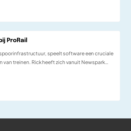
ij ProRail
spoorinfrastructuur, speelt software een cruciale
jden van treinen. Rick heeft zich vanuit Newspark
 het VOS systeem.