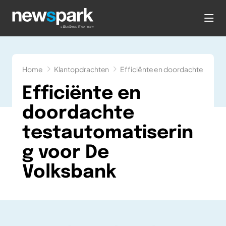
hea
Home
Klantopdrachten
Efficiënte en doordachte testau
Efficiënte en
doordachte
testautomatiserin
g voor De
Volksbank