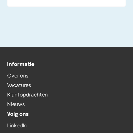
cruciale rol in het dagelijks veilig en efficiënt
laten rijden van treinen. Rick heeft zich vanuit
Newspark gefocust op het geautomatiseerd
testen van het VOS systeem.
Informatie
Over ons
Vacatures
Klantopdrachten
Nieuws
Volg ons
LinkedIn