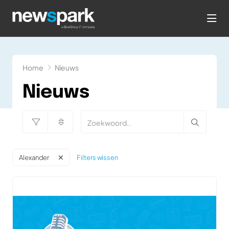
hea
Home
Nieuws
Nieuws
Filters wissen
Alexander