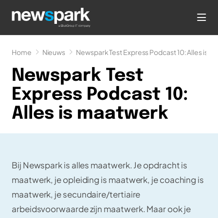
hea
Home
Nieuws
Newspark Test Express Podcast 10: Alles is 
Newspark Test
Express Podcast 10:
Alles is maatwerk
Bij Newspark is alles maatwerk. Je opdracht is
maatwerk, je opleiding is maatwerk, je coaching is
maatwerk, je secundaire/tertiaire
arbeidsvoorwaarde zijn maatwerk. Maar ook je