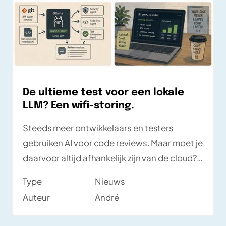
De ultieme test voor een lokale
LLM? Een wifi-storing.
Steeds meer ontwikkelaars en testers
gebruiken AI voor code reviews. Maar moet je
daarvoor altijd afhankelijk zijn van de cloud?
Tijdens een interne Newspark AI-hackathon
Type
Nieuws
bouwden André, Bas en Hidde een lokale AI
Auteur
André
code reviewer met Ollama en het Qwen2.5-
Coder model. Een onverwachte wifi-storing