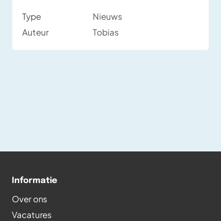
gebruik toeneemt, verschuift de focus naar
Type
Nieuws
kwaliteitsborging. Een belangrijke kans voor
Auteur
Tobias
testers, daarom diverse artikelen en video's
in deze nieuwsbrief.
Informatie
Over ons
Vacatures