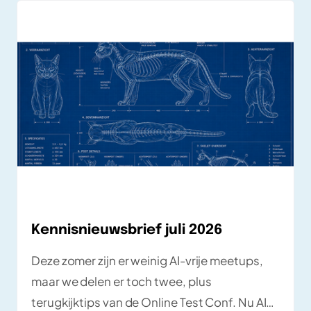
bewees direct de kracht van lokaal
draaiende LLM's. In deze blog van André lees
je hoe de tool is opgebouwd, welke inzichten
de hackathon opleverde en waarom lokaal
werken verrassend veel voordelen heeft.
Kennisnieuwsbrief juli 2026
Deze zomer zijn er weinig AI-vrije meetups,
maar we delen er toch twee, plus
terugkijktips van de Online Test Conf. Nu AI-