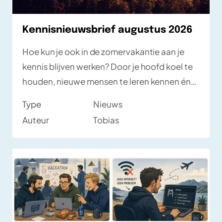
Kennisnieuwsbrief augustus 2026
Hoe kun je ook in de zomervakantie aan je
kennis blijven werken? Door je hoofd koel te
houden, nieuwe mensen te leren kennen én
de kennis uit deze nieuwsbrief tot je te
Type
Nieuws
nemen. Met meetups en goede artikelen. En
Auteur
Tobias
er zijn de komende tijd twee gratis online
conferenties: Testμ Conference en EuroSTAR
Global Series.