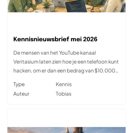
Kennisnieuwsbrief mei 2026
De mensen van het YouTube kanaal
Veritasium laten zien hoe je een telefoon kunt
hacken, om er dan een bedrag van $10.000
mee over te maken. Zonder te unlocken. Ze
Type
Kennis
doen dat door meerdere kwetsbaarheden
Auteur
Tobias
met elkaar te combineren. Bedankt voor de
tip van Jelle! Verder zijn er meetups over test
strategie, testen van AI systemen en de
"verborgen agenda" van het testen. Veel
leesplezier!