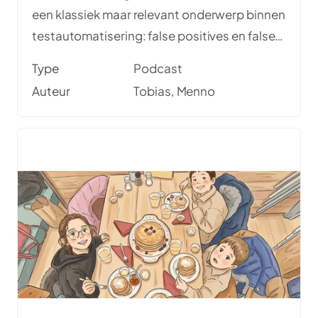
een klassiek maar relevant onderwerp binnen
testautomatisering: false positives en false
negatives. Wat betekenen deze begrippen
Type
Podcast
precies? En misschien nog belangrijker:
Auteur
Tobias, Menno
welke van de twee is eigenlijk erger?