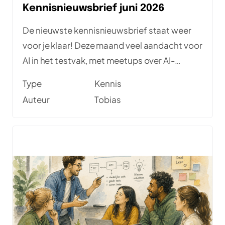
Kennisnieuwsbrief juni 2026
De nieuwste kennisnieuwsbrief staat weer
voor je klaar! Deze maand veel aandacht voor
AI in het testvak, met meetups over AI-
gedreven testen en requirements
Type
Kennis
engineering. Daarnaast vind je een
Auteur
Tobias
interessant artikel voor (aspirant) SDETs en
een toegankelijke serie over
testmanagement en voorspelbare
softwarekwaliteit. Veel leesplezier!