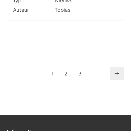
Type
Nieuws
meetups, tips en nieuws.
Auteur
Tobias
1
2
3