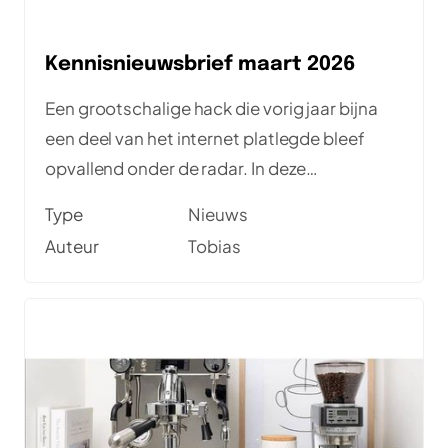
Kennisnieuwsbrief maart 2026
Een grootschalige hack die vorig jaar bijna
een deel van het internet platlegde bleef
opvallend onder de radar. In deze
nieuwsbrief lees je er meer over, samen met
Type
Nieuws
Newspark-blogs, artikelen en aankomende
Auteur
Tobias
meetups — waaronder vandaag al in
Nieuwegein.