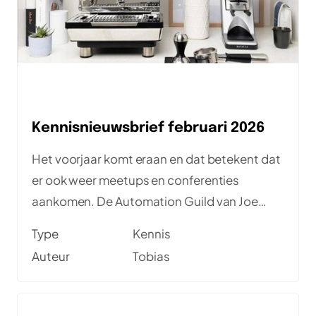
Kennisnieuwsbrief februari 2026
Het voorjaar komt eraan en dat betekent dat
er ook weer meetups en conferenties
aankomen. De Automation Guild van Joe
Colantonio, Robocon en de Test Automation
Type
Kennis
Days bijvoorbeeld. En daarnaast kleinere
Auteur
Tobias
meetups en blogs van newsparkers. Veel
plezier ermee!