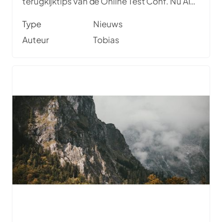
terugkijktips van de Online Test Conf. Nu AI-
gebruik toeneemt, verschuift de focus naar
Type
Nieuws
kwaliteitsborging. Een belangrijke kans voor
Auteur
Tobias
testers, daarom diverse artikelen en video's
in deze nieuwsbrief.