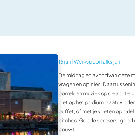
16 juli | WerkspoorTalks juli
De middag en avond van deze me
vragen en opinies. Daartussenin 
borrels en muziek op de achter
niet op het podium plaatsvinden,
buffet, of met je voeten op tafe
pitches. Goede sprekers, goed et
bouwt.