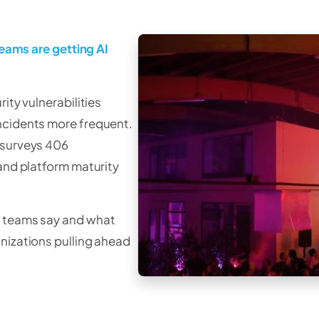
teams are getting AI
ity vulnerabilities
ncidents more frequent.
 surveys 406
 and platform maturity
t teams say and what
nizations pulling ahead