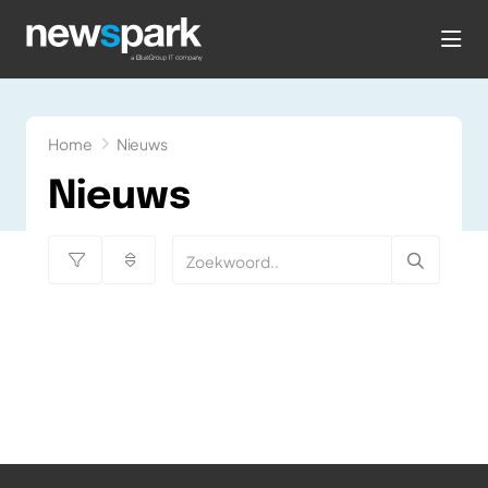
hea
Home
Nieuws
Nieuws