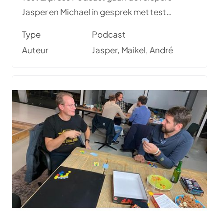
Jasper en Michael in gesprek met test
engineer Andre over codekwaliteit bij
Type
Podcast
testcode. Een extra lange podcast waarin
Auteur
Jasper, Maikel, André
testers en developers veel van elkaar leren.