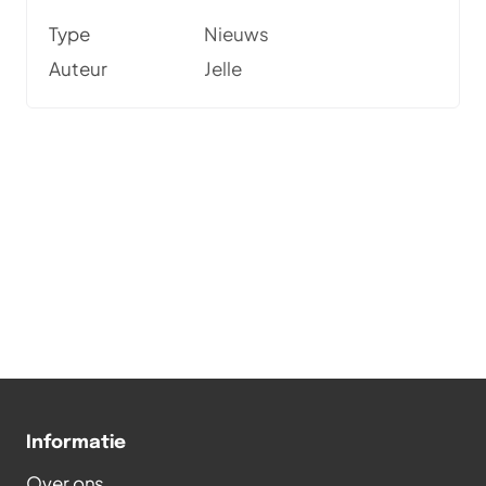
iets wilt delen? Gewoon bij het begin, lijkt mij.
Type
Nieuws
Ik neem jullie graag mee in mijn verhaal.
Auteur
Jelle
Informatie
Over ons