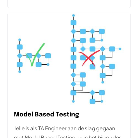
't testen ván AI-gedreven systemen
Model Based Testing
Jelle is als TA Engineer aan de slag gegaan
met Model Based Testing en in het bijzonder