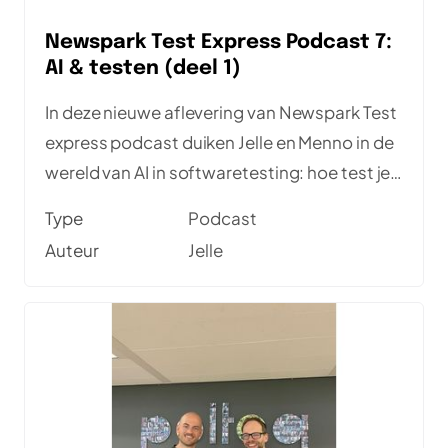
Newspark Test Express Podcast 7:
AI & testen (deel 1)
In deze nieuwe aflevering van Newspark Test
express podcast duiken Jelle en Menno in de
wereld van AI in softwaretesting: hoe test je
systemen met AI, welke tools zijn er en hoe
Type
Podcast
test je de AI-tools zelf? Luister en ontdek de
Auteur
Jelle
1e inzichten uit deze serie