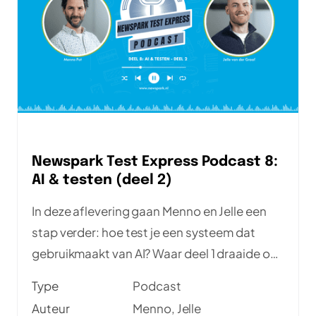
Newspark Test Express Podcast 8:
AI & testen (deel 2)
In deze aflevering gaan Menno en Jelle een
stap verder: hoe test je een systeem dat
gebruikmaakt van AI? Waar deel 1 draaide om
testen mét AI-tools, mogelijkheden en hoe je
Type
Podcast
AI-tools zelf test zoomt deze aflevering in op
Auteur
Menno, Jelle