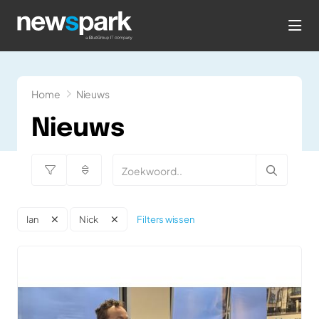
hea
Home
Nieuws
Nieuws
Filters wissen
Ian
Nick