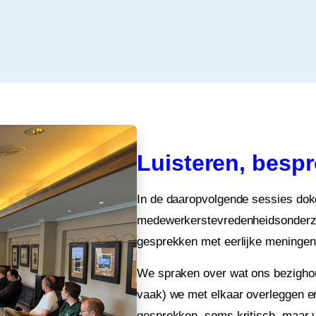
Luisteren, bespr
In de daaropvolgende sessies doke
medewerkerstevredenheidsonderzoe
gesprekken met eerlijke meningen
We spraken over wat ons bezighou
vaak) we met elkaar overleggen e
gesprekken, soms kritisch, maar v