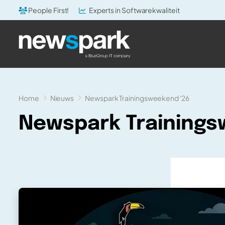
People First!
Experts in Softwarekwaliteit
Home
Nieuws
Newspark Trainingsweekend '26
Newspark Trainings