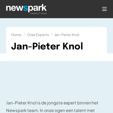
hea
Home
Onze Experts
Jan-Pieter Knol
Jan-Pieter Knol
Jan-Pieter Knol is de jongste expert binnen het
Newspark team. In onze ogen een talent met