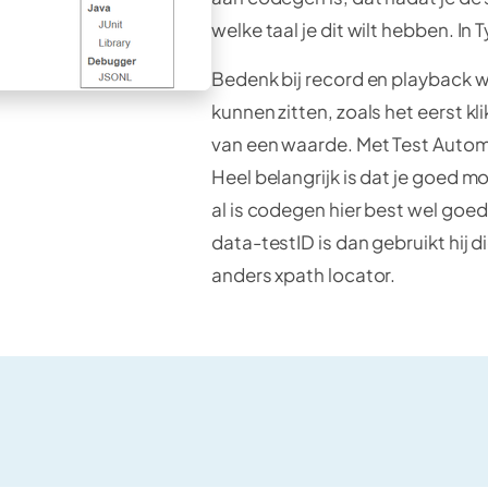
welke taal je dit wilt hebben. In
Bedenk bij record en playback we
kunnen zitten, zoals het eerst kl
van een waarde. Met Test Automa
Heel belangrijk is dat je goed mo
al is codegen hier best wel goed
data-testID is dan gebruikt hij d
anders xpath locator.