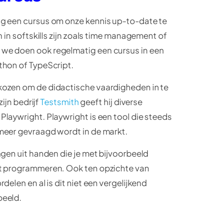
g een cursus om onze kennis up-to-date te
n in softskills zijn zoals time management of
we doen ook regelmatig een cursus in een
thon of TypeScript.
ozen om de didactische vaardigheden in te
zijn bedrijf
Testsmith
geeft hij diverse
laywright. Playwright is een tool die steeds
meer gevraagd wordt in de markt.
ngen uit handen die je met bijvoorbeeld
t programmeren. Ook ten opzichte van
elen en al is dit niet een vergelijkend
beeld.