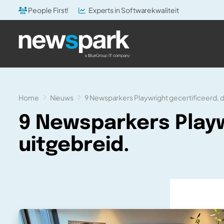
People First!
Experts in Softwarekwaliteit
Home
Nieuws
9 Newsparkers Playwright gecertificeerd, de
9 Newsparkers Playw
uitgebreid.