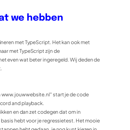
wat we hebben
ineren met TypeScript. Het kan ook met
aar met TypeScript zijn de
et even wat beter ingeregeld. Wij deden de
.
 www.jouwwebsite.nl" start je de code
ecord and playback.
klikken en dan zet codegen dat om in
 basis hebt voor je regressietest. Het mooie
 stappen hebt gedaan, je nog kunt kiezen in