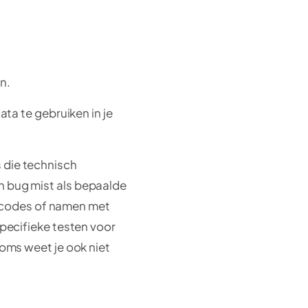
en.
data te gebruiken in je
 die technisch
n bug mist als bepaalde
tcodes of namen met
 specifieke testen voor
 soms weet je ook niet