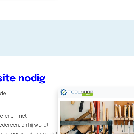
site nodig
 de
 oefenen met
iedereen, en hij wordt
verkeer kon Roy zien dat