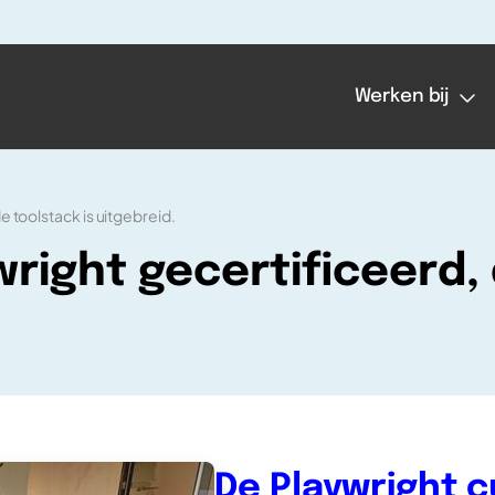
Werken bij
 toolstack is uitgebreid.
right gecertificeerd, 
De Playwright c