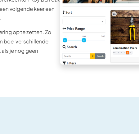
 een volgende keer een
.
ring op te zetten. Zo
n boel verschillende
 als je nog geen