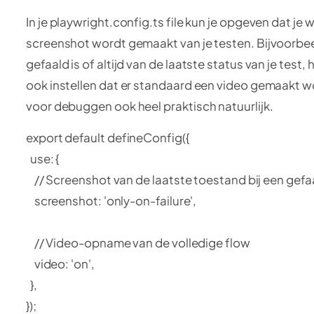
In je playwright.config.ts file kun je opgeven dat je 
screenshot wordt gemaakt van je testen. Bijvoorbee
gefaald is of altijd van de laatste status van je test,
ook instellen dat er standaard een video gemaakt wor
voor debuggen ook heel praktisch natuurlijk.
export default defineConfig({
use: {
// Screenshot van de laatste toestand bij een gefa
screenshot: 'only-on-failure',
// Video-opname van de volledige flow
video: 'on',
},
});