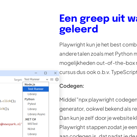
Een greep uit 
geleerd
Playwright kun je het best comb
andere talen zoals met Python m
mogelijkheden out-of-the-box n
cursus dus ook o.b.v. TypeScript
Codegen:
Middel "npx playwright codegen
generator, ookwel bekend als r
Dan kun je zelf door je website 
Playwright stappen zodat je een
aan codegen is, dat nadat je de