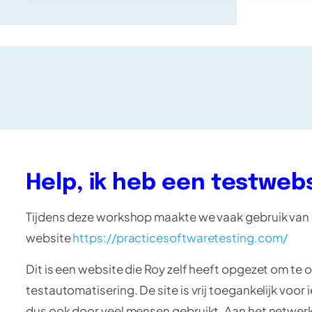
Help, ik heb een testweb
Tijdens deze workshop maakte we vaak gebruik van
website
https://practicesoftwaretesting.com/
Dit is een website die Roy zelf heeft opgezet om te
testautomatisering. De site is vrij toegankelijk voor 
dus ook door veel mensen gebruikt. Aan het netwerk