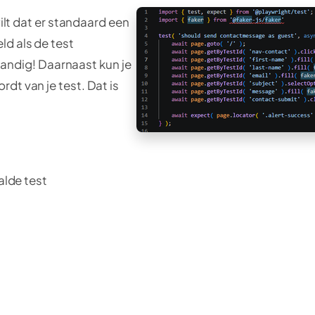
wilt dat er standaard een
ld als de test
 handig! Daarnaast kun je
dt van je test. Dat is
alde test