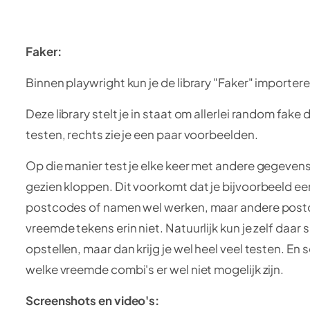
Faker:
Binnen playwright kun je de library "Faker" importer
Deze library stelt je in staat om allerlei random fake 
testen, rechts zie je een paar voorbeelden.
Op die manier test je elke keer met andere gegevens
gezien kloppen. Dit voorkomt dat je bijvoorbeeld ee
postcodes of namen wel werken, maar andere pos
vreemde tekens erin niet. Natuurlijk kun je zelf daar
opstellen, maar dan krijg je wel heel veel testen. En
welke vreemde combi's er wel niet mogelijk zijn.
Screenshots en video's: