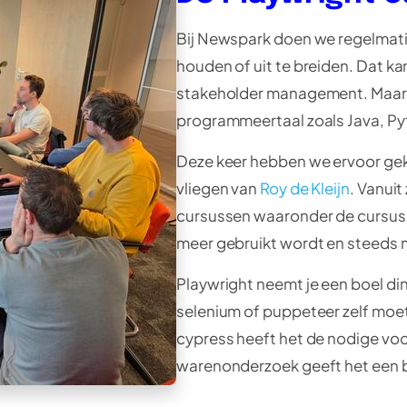
Bij Newspark doen we regelmati
houden of uit te breiden. Dat ka
stakeholder management. Maar 
programmeertaal zoals Java, Py
Deze keer hebben we ervoor gek
vliegen van
Roy de Kleijn
. Vanuit 
cursussen waaronder de cursus P
meer gebruikt wordt en steeds 
Playwright neemt je een boel di
selenium of puppeteer zelf moe
cypress heeft het de nodige voord
warenonderzoek geeft het een 