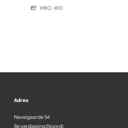
HBO, WO
Adres
Nevelgaarde 54
8e verdieping (Noord)