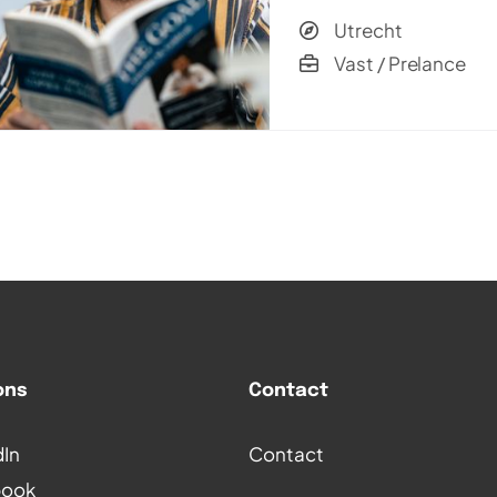
Utrecht
Vast / Prelance
ons
Contact
dIn
Contact
book