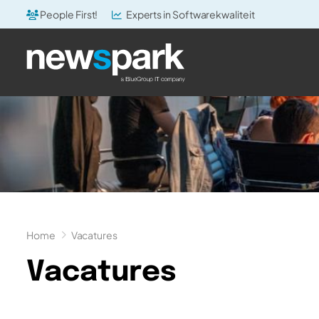
People First!
Experts in Softwarekwaliteit
Home
Vacatures
Vacatures