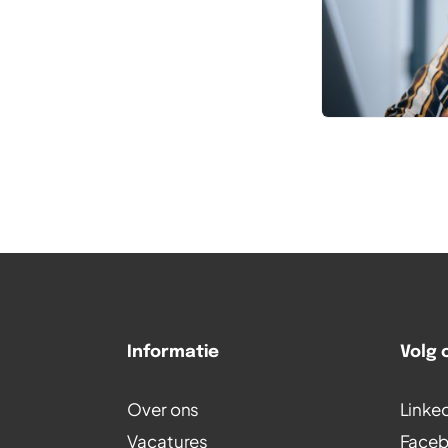
Informatie
Volg 
Over ons
Linke
Vacatures
Face