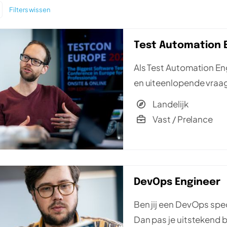
Filters wissen
Test Automation 
Als Test Automation Eng
en uiteenlopende vraag
experts.
Landelijk
Vast / Prelance
DevOps Engineer
Ben jij een DevOps spec
Dan pas je uitstekend 