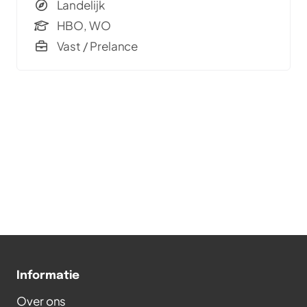
Landelijk
team van experts.
HBO, WO
Vast / Prelance
Informatie
Over ons