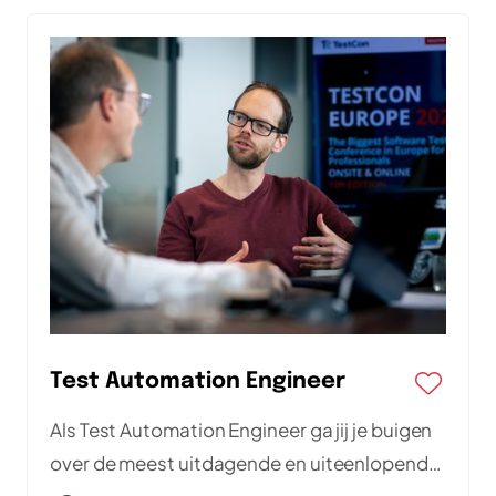
Test Automation Engineer
Als Test Automation Engineer ga jij je buigen
over de meest uitdagende en uiteenlopende
vraagstukken en wordt je onderdeel van een