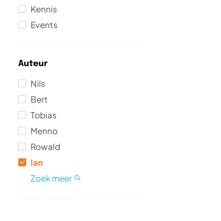
Kennis
Events
Auteur
Nils
Bert
Tobias
Menno
Rowald
Rick
Joeri
Gerard
Silvio
Jasper
Ian
Maikel
Brigitte
André
Eric
Jelle
Marco
Bas
Jan-Pieter
Alexander
Nick
Hidde
Pieter
Zoek meer