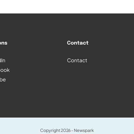
ons
Contact
dIn
Contact
book
be
Copyright 2026 -
Newspark