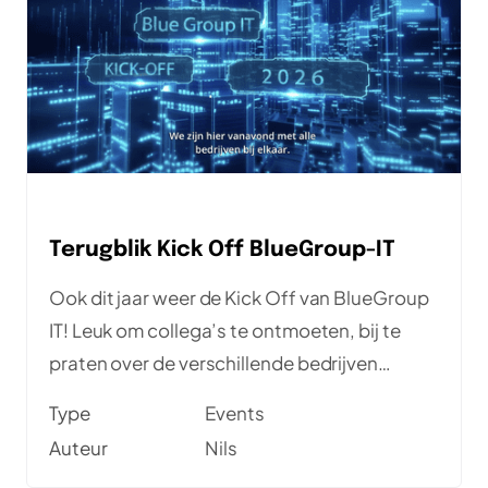
Terugblik Kick Off BlueGroup-IT
Ook dit jaar weer de Kick Off van BlueGroup
IT! Leuk om collega’s te ontmoeten, bij te
praten over de verschillende bedrijven
binnen de groep en geïnspireerd te worden
Type
Events
door het verhaal over cybersecurity.
Auteur
Nils