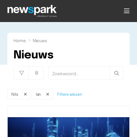
hea
Home
Nieuws
Nieuws
Filters wissen
Nils
Ian