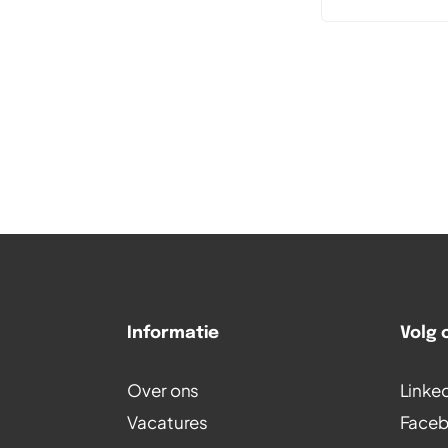
extra lange 
testers en de
elkaar leren.
Informatie
Volg 
Over ons
Linke
Vacatures
Face