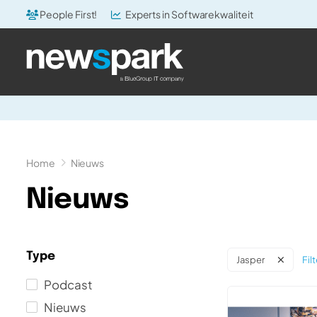
People First!
Experts in Softwarekwaliteit
Home
Nieuws
Nieuws
Type
Fil
Jasper
Podcast
Nieuws