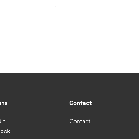
podcast waarin
velopers veel van
ons
Contact
dIn
Contact
book