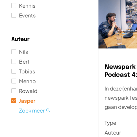
Kennis
Events
Auteur
Nils
Bert
Newspark 
Tobias
Podcast 4:
Menno
waar deve
In deze (enha
Rowald
testers s
newspark Tes
bouwen
Rick
Joeri
Gerard
Silvio
Jasper
gaan develop
Ian
Maikel
Brigitte
André
Eric
Jelle
Marco
Bas
Jan-Pieter
Alexander
Nick
Hidde
Pieter
Zoek meer
Michael in ge
Type
engineer And
Auteur
codekwaliteit