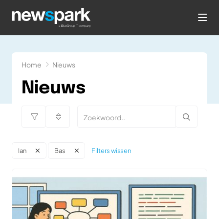
hea
Home
Nieuws
Nieuws
Filters wissen
Ian
Bas