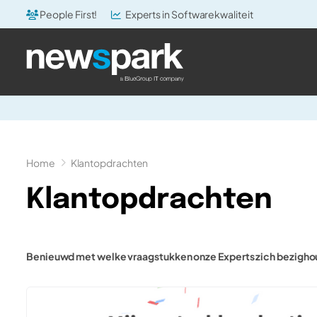
People First!
Experts in Softwarekwaliteit
Home
Klantopdrachten
Klantopdrachten
Benieuwd met welke vraagstukken onze Experts zich bezigho